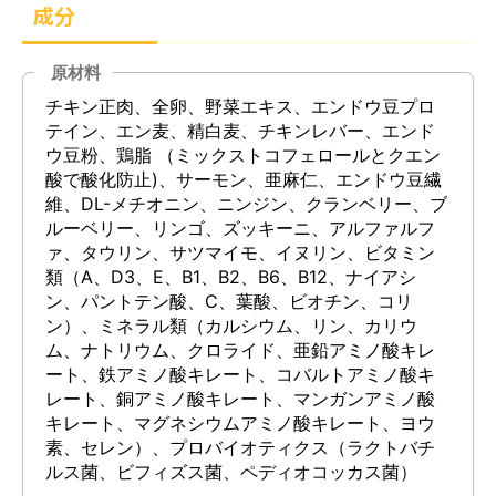
成分
原材料
チキン正肉、全卵、野菜エキス、エンドウ豆プロ
テイン、エン麦、精白麦、チキンレバー、エンド
ウ豆粉、鶏脂 （ミックストコフェロールとクエン
酸で酸化防止)、サーモン、亜麻仁、エンドウ豆繊
維、DL-メチオニン、ニンジン、クランベリー、ブ
ルーベリー、リンゴ、ズッキーニ、アルファルフ
ァ、タウリン、サツマイモ、イヌリン、ビタミン
類（A、D3、E、B1、B2、B6、B12、ナイアシ
ン、パントテン酸、C、葉酸、ビオチン、コリ
ン）、ミネラル類（カルシウム、リン、カリウ
ム、ナトリウム、クロライド、亜鉛アミノ酸キレ
ート、鉄アミノ酸キレート、コバルトアミノ酸キ
レート、銅アミノ酸キレート、マンガンアミノ酸
キレート、マグネシウムアミノ酸キレート、ヨウ
素、セレン）、プロバイオティクス（ラクトバチ
ルス菌、ビフィズス菌、ペディオコッカス菌）