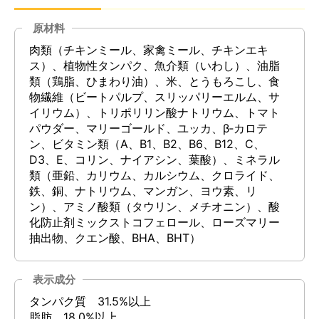
原材料
肉類（チキンミール、家禽ミール、チキンエキ
ス）、植物性タンパク、魚介類（いわし）、油脂
類（鶏脂、ひまわり油）、米、とうもろこし、食
物繊維（ビートパルプ、スリッパリーエルム、サ
イリウム）、トリポリリン酸ナトリウム、トマト
パウダー、マリーゴールド、ユッカ、β‐カロテ
ン、ビタミン類（A、B1、B2、B6、B12、C、
D3、E、コリン、ナイアシン、葉酸）、ミネラル
類（亜鉛、カリウム、カルシウム、クロライド、
鉄、銅、ナトリウム、マンガン、ヨウ素、リ
ン）、アミノ酸類（タウリン、メチオニン）、酸
化防止剤ミックストコフェロール、ローズマリー
抽出物、クエン酸、BHA、BHT）
表示成分
タンパク質 31.5%以上
脂肪 18.0%以上