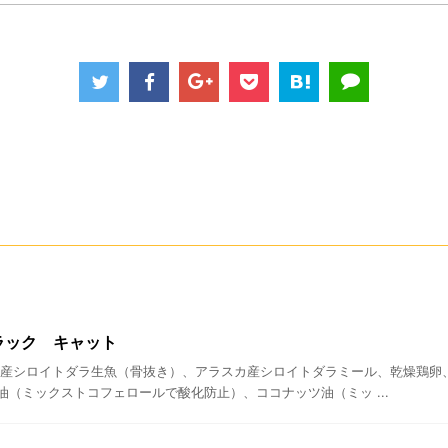
 ポラック キャット
カ産シロイトダラ生魚（骨抜き）、アラスカ産シロイトダラミール、乾燥鶏卵
油（ミックストコフェロールで酸化防止）、ココナッツ油（ミッ ...