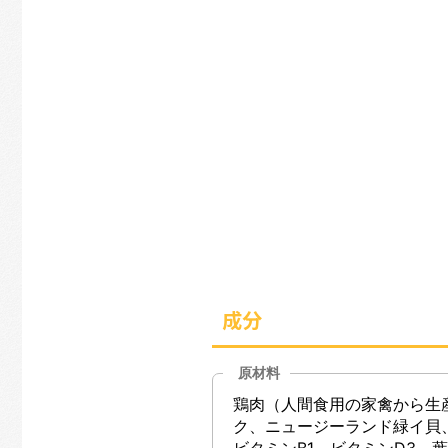
成分
原材料
鶏肉（人間食用の家禽から生
ク、ニュージーランド緑イ貝
ビタミンB1、ビタミンD3、