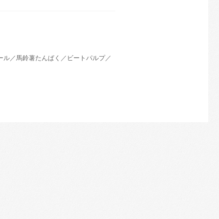
ール／馬鈴薯たんぱく／ビートパルプ／