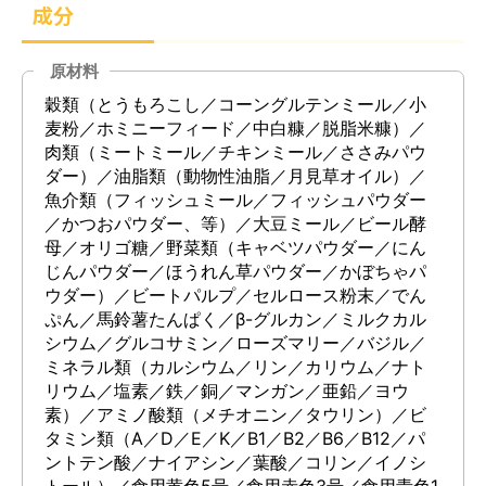
成分
原材料
穀類（とうもろこし／コーングルテンミール／小
麦粉／ホミニーフィード／中白糠／脱脂米糠）／
肉類（ミートミール／チキンミール／ささみパウ
ダー）／油脂類（動物性油脂／月見草オイル）／
魚介類（フィッシュミール／フィッシュパウダー
／かつおパウダー、等）／大豆ミール／ビール酵
母／オリゴ糖／野菜類（キャベツパウダー／にん
じんパウダー／ほうれん草パウダー／かぼちゃパ
ウダー）／ビートパルプ／セルロース粉末／でん
ぷん／馬鈴薯たんぱく／β-グルカン／ミルクカル
シウム／グルコサミン／ローズマリー／バジル／
ミネラル類（カルシウム／リン／カリウム／ナト
リウム／塩素／鉄／銅／マンガン／亜鉛／ヨウ
素）／アミノ酸類（メチオニン／タウリン）／ビ
タミン類（A／D／E／K／B1／B2／B6／B12／パ
ントテン酸／ナイアシン／葉酸／コリン／イノシ