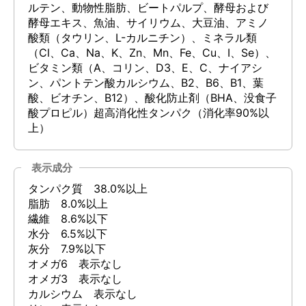
ルテン、動物性脂肪、ビートパルプ、酵母および
酵母エキス、魚油、サイリウム、大豆油、アミノ
酸類（タウリン、L-カルニチン）、ミネラル類
（Cl、Ca、Na、K、Zn、Mn、Fe、Cu、I、Se）、
ビタミン類（A、コリン、D3、E、C、ナイアシ
ン、パントテン酸カルシウム、B2、B6、B1、葉
酸、ビオチン、B12）、酸化防止剤（BHA、没食子
酸プロピル）超高消化性タンパク（消化率90%以
上）
表示成分
タンパク質 38.0%以上
脂肪 8.0%以上
繊維 8.6%以下
水分 6.5%以下
灰分 7.9%以下
オメガ6 表示なし
オメガ3 表示なし
カルシウム 表示なし