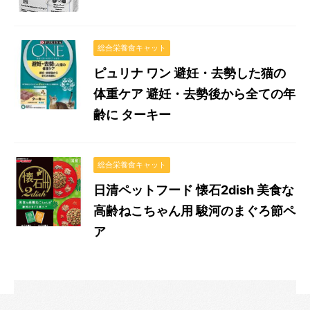
総合栄養食キャット
ピュリナ ワン 避妊・去勢した猫の
体重ケア 避妊・去勢後から全ての年
齢に ターキー
総合栄養食キャット
日清ペットフード 懐石2dish 美食な
高齢ねこちゃん用 駿河のまぐろ節ペ
ア