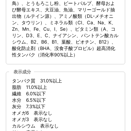
鳥）、とうもろこし粉、ビートパルプ、酵母およ
び酵母エキス、大豆油、魚油、マリーゴールド抽
出物（ルテイン源）、アミノ酸類（DL-メチオニ
ン、タウリン）、ミネラル類（Cl、Ca、Na、K、
Zn、Mn、Fe、Cu、I、Se）、ビタミン類（A、コ
リン、D3、E、C、ナイアシン、パントテン酸カル
シウム、B2、B6、B1、葉酸、ビオチン、B12）、
酸化防止剤（BHA、没食子酸プロピル）超高消化
性タンパク（消化率90%以上）
表示成分
タンパク質 31.0%以上
脂肪 11.0%以上
繊維 6.0%以下
水分 6.5%以下
灰分 7.3%以下
オメガ6 表示なし
オメガ3 表示なし
カルシウム 表示なし