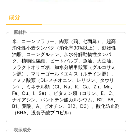
成分
原材料
米、コーンフラワー、肉類（鶏、七面鳥）、超高
消化性小麦タンパク（消化率90%以上）、動物性
油脂、コーングルテン、加水分解動物性タンパ
ク、植物性繊維、ビートパルプ、魚油、大豆油、
フラクトオリゴ糖、加水分解甲殻類（グルコサミ
ン源）、マリーゴールドエキス（ルテイン源）、
アミノ酸類（DL-メチオニン、L-リジン、タウリ
ン）、ミネラル類（Cl、Na、K、Ca、Zn、Mn、
Fe、Cu、I、Se）、ビタミン類（コリン、E、C、
ナイアシン、パントテン酸カルシウム、B2、B6、
B1、葉酸、A、ビオチン、B12、D3）、酸化防止剤
（BHA、没食子酸プロピル）
表示成分