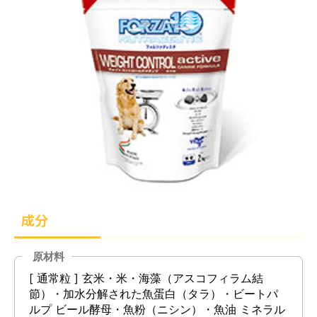
成分
原材料
[ 通常粒 ] 玄米・米・海藻（アスコフィラム結
節）・加水分解された魚蛋白（タラ）・ビートパ
ルプ ビール酵母・魚粉（ニシン）・魚油 ミネラル