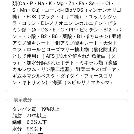
類(Ca・P・Na・K・Mg・Zn・Fe・Se・I・Cl・
S・Mn・Cu)・コーン油 BioMOS（マンナンオリゴ
糖）・FOS（フラクトオリゴ糖）・ユッカシジケ
ラ・コリン・DL‐メチオニン L‐カルニチン・ビタ
ミン類・(A・D3・E・C・PP・ビオチン・B12・パ
ントテン酸・B2・B6・葉酸・B1・βカロチン) 亜鉛
アミノ酸キレート・銅アミノ酸キレート・天然ト
コフェロールとローズマリー抽出物（酸化防止剤
として使用） [ AFS ]加水分解された魚蛋白（タ
ラ）・加水分解されたポテト・ミネラル類（炭酸
カルシウム・リン酸二塩基） 野菜エキス(ゴーヤ・
ギムネマシルベスタ・ダイダイ・フォースコリ
ン・キトサミン)・海藻（スピルリナマキシマ）
表示成分
タンパク質 19%以上
脂肪 7.9%以上
繊維 6.2%以下
水分 9%以下