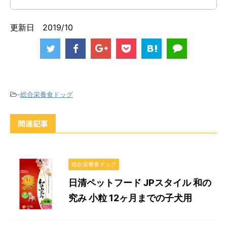
更新日 2019/10
-
総合栄養食ドッグ
関連記事
総合栄養食ドッグ
日清ペットフード JPスタイル 和の
究み 小粒 12ヶ月までの子犬用