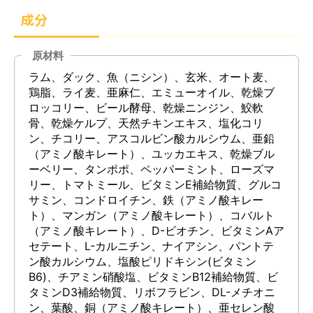
成分
原材料
ラム、ダック、魚（ニシン）、玄米、オート麦、
鶏脂、ライ麦、亜麻仁、エミューオイル、乾燥ブ
ロッコリー、ビール酵母、乾燥ニンジン、鮫軟
骨、乾燥ケルプ、天然チキンエキス、塩化コリ
ン、チコリー、アスコルビン酸カルシウム、亜鉛
（アミノ酸キレート）、ユッカエキス、乾燥ブル
ーベリー、タンポポ、ペッパーミント、ローズマ
リー、トマトミール、ビタミンE補給物質、グルコ
サミン、コンドロイチン、鉄（アミノ酸キレー
ト）、マンガン（アミノ酸キレート）、コバルト
（アミノ酸キレート）、D-ビオチン、ビタミンAア
セテート、L-カルニチン、ナイアシン、パントテ
ン酸カルシウム、塩酸ピリドキシン(ビタミン
B6)、チアミン硝酸塩、ビタミンB12補給物質、ビ
タミンD3補給物質、リボフラビン、DL-メチオニ
ン、葉酸、銅（アミノ酸キレート）、亜セレン酸