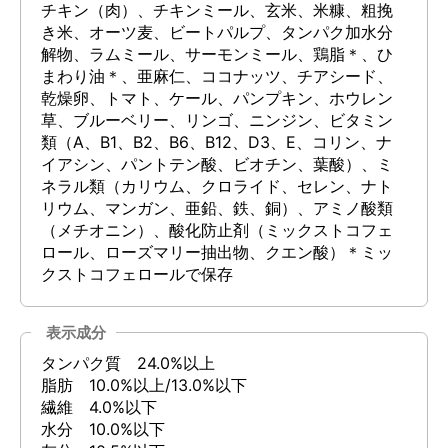
チキン（肉）、チキンミール、玄米、米糠、粗挽
き米、オーツ麦、ビートパルプ、タンパク加水分
解物、ラムミール、サーモンミール、鶏脂＊、ひ
まわり油＊、亜麻仁、ココナッツ、チアシード、
乾燥卵、トマト、ケール、パンプキン、ホウレン
草、ブルーベリー、リンゴ、ニンジン、ビタミン
類（A、B1、B2、B6、B12、D3、E、コリン、ナ
イアシン、パントテン酸、ビオチン、葉酸）、ミ
ネラル類（カリウム、クロライド、セレン、ナト
リウム、マンガン、亜鉛、鉄、銅）、アミノ酸類
（メチオニン）、酸化防止剤（ミックストコフェ
ロール、ローズマリー抽出物、クエン酸）＊ミッ
クストコフェロールで保存
表示成分
タンパク質 24.0%以上
脂肪 10.0%以上/13.0%以下
繊維 4.0%以下
水分 10.0%以下