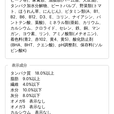
タンパク加水分解物、ビートパルプ、野菜類(トマ
ト、ほうれん草、にんじん)、ビタミン類(A、B1、
B2、B6、B12、D3、E、コリン、ナイアシン、パ
ントテン酸、葉酸)、ミネラル類(亜鉛、カリウム、
カルシウム、クロライド、セレン、鉄、銅、マン
ガン、ヨウ素、リン)、アミノ酸類(メチオニン)、
着色料(青2、赤102、黄4、黄5)、酸化防止剤
(BHA、BHT、クエン酸)、pH調整剤、保存料(ソル
ビン酸K)
表示成分
タンパク質 18.0%以上
脂肪 9.0%以上
繊維 4.0%以下
水分 10.0%以下
灰分 8.0%以下
オメガ6 表示なし
オメガ3 表示なし
カルシウム 表示なし