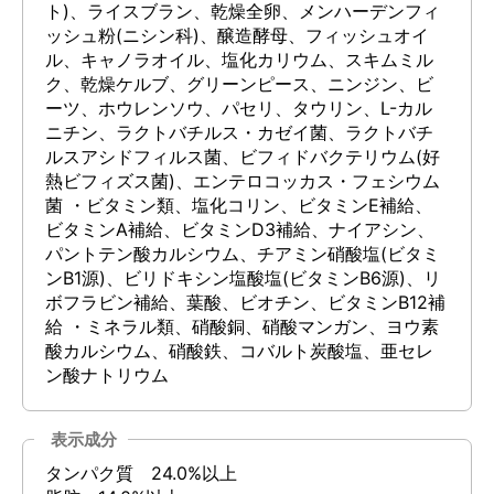
ト)、ライスブラン、乾燥全卵、メンハーデンフィ
ッシュ粉(ニシン科)、醸造酵母、フィッシュオイ
ル、キャノラオイル、塩化カリウム、スキムミル
ク、乾燥ケルブ、グリーンピース、ニンジン、ビ
ーツ、ホウレンソウ、パセリ、タウリン、L-カル
ニチン、ラクトバチルス・カゼイ菌、ラクトバチ
ルスアシドフィルス菌、ビフィドバクテリウム(好
熱ビフィズス菌)、エンテロコッカス・フェシウム
菌 ・ビタミン類、塩化コリン、ビタミンE補給、
ビタミンA補給、ビタミンD3補給、ナイアシン、
パントテン酸カルシウム、チアミン硝酸塩(ビタミ
ンB1源)、ビリドキシン塩酸塩(ビタミンB6源)、リ
ボフラビン補給、葉酸、ビオチン、ビタミンB12補
給 ・ミネラル類、硝酸銅、硝酸マンガン、ヨウ素
酸カルシウム、硝酸鉄、コバルト炭酸塩、亜セレ
ン酸ナトリウム
表示成分
タンパク質 24.0%以上