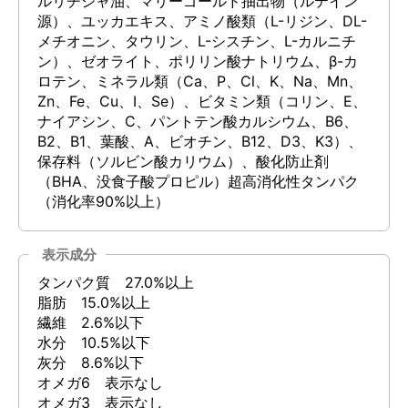
ルリチシャ油、マリーゴールド抽出物（ルテイン
源）、ユッカエキス、アミノ酸類（L-リジン、DL-
メチオニン、タウリン、L-シスチン、L-カルニチ
ン）、ゼオライト、ポリリン酸ナトリウム、β-カ
ロテン、ミネラル類（Ca、P、Cl、K、Na、Mn、
Zn、Fe、Cu、I、Se）、ビタミン類（コリン、E、
ナイアシン、C、パントテン酸カルシウム、B6、
B2、B1、葉酸、A、ビオチン、B12、D3、K3）、
保存料（ソルビン酸カリウム）、酸化防止剤
（BHA、没食子酸プロピル）超高消化性タンパク
（消化率90%以上）
表示成分
タンパク質 27.0%以上
脂肪 15.0%以上
繊維 2.6%以下
水分 10.5%以下
灰分 8.6%以下
オメガ6 表示なし
オメガ3 表示なし