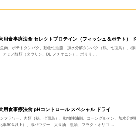
犬用食事療法食 セレクトプロテイン（フィッシュ＆ポテト） 
、魚肉、ポテトタンパク、動物性油脂、加水分解タンパク（鶏、七面鳥）、植物性
、アミノ酸類（タウリン、DL-メチオニン）、ポリリ ...
犬用食事療法食 pHコントロール スペシャル ドライ
ーンフラワー、肉類（鶏、七面鳥）、動物性油脂、コーングルテン、加水分解
率90%以上）、卵パウダー、大豆油、魚油、フラクトオリゴ ...