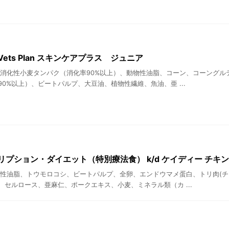
ets Plan スキンケアプラス ジュニア
高消化性小麦タンパク（消化率90%以上）、動物性油脂、コーン、コーング
0%以上）、ビートパルプ、大豆油、植物性繊維、魚油、亜 ...
リプション・ダイエット（特別療法食） k/d ケイディー チキン
物性油脂、トウモロコシ、ビートパルプ、全卵、エンドウマメ蛋白、トリ肉(
、セルロース、亜麻仁、ポークエキス、小麦、ミネラル類（カ ...