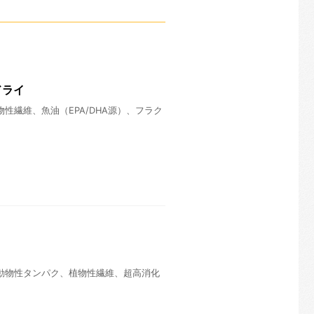
ドライ
繊維、魚油（EPA/DHA源）、フラク
動物性タンパク、植物性繊維、超高消化