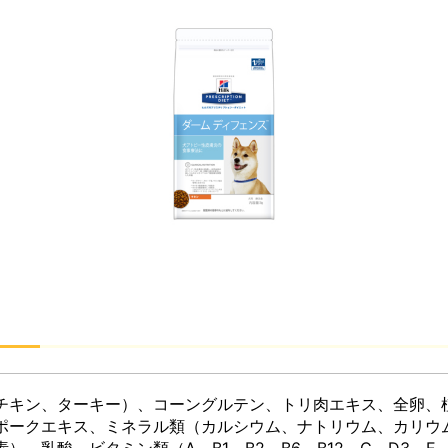
チキン、ターキー）、コーングルテン、トリ肉エキス、全卵、
ポークエキス、ミネラル類（カルシウム、ナトリウム、カリウ
）、乳酸、ビタミン類（A、B1、B2、B6、B12、C、D3、