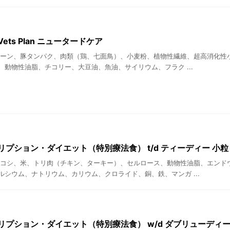
ets Plan ニュータードケア
コーン、豚タンパク、肉類（鶏、七面鳥）、小麦粉、植物性繊維、超高消化性
、動物性油脂、チコリー、大豆油、魚油、サイリウム、フラク ...
リプション・ダイエット（特別療法食） t/d ティーディー 小粒
ロコシ、米、トリ肉（チキン、ターキー）、セルロース、動物性油脂、エンド
ルシウム、ナトリウム、カリウム、クロライド、銅、鉄、マンガ ...
リプション・ダイエット（特別療法食） w/d ダブリューディー