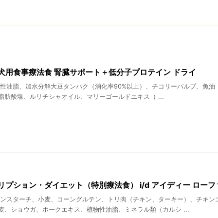
犬用食事療法食 腎臓サポート＋低分子プロテイン ドライ
物性油脂、加水分解大豆タンパク（消化率90%以上）、チコリーパルプ、魚油（
肪酸塩、ルリチシャオイル、マリーゴールドエキス（ ...
リプション・ダイエット（特別療法食） i/d アイディー ローフ
ーンスターチ、小麦、コーングルテン、トリ肉（チキン、ターキー）、チキン
麦、ショウガ、ポークエキス、植物性油脂、ミネラル類（カルシ ...