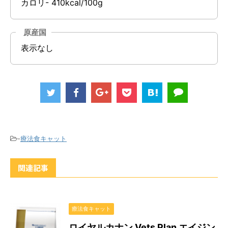
カロリ- 410kcal/100g
原産国
表示なし
-
療法食キャット
関連記事
療法食キャット
ロイヤルカナン Vets Plan エイジン